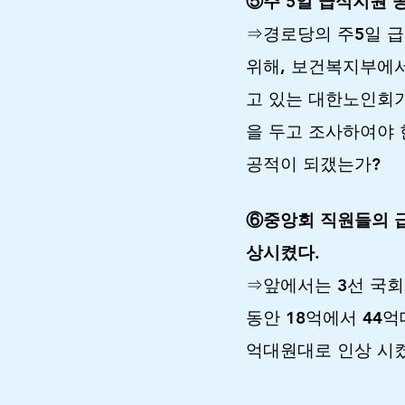
⑤주 5일 급식지원 
⇒경로당의 주5일 
위해, 보건복지부에
고 있는 대한노인회가
을 두고 조사하여야
공적이 되갰는가?
⑥중앙회 직원들의 급
상시켰다.
⇒앞에서는 3선 국회
동안 18억에서 44억
억대원대로 인상 시