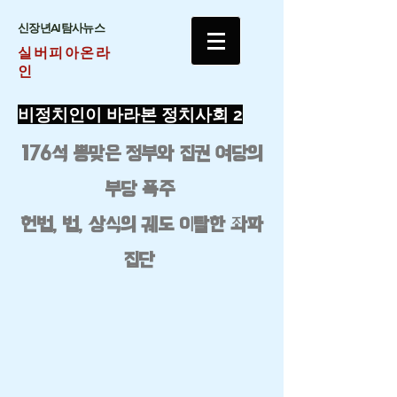
​신장년AI탐사뉴스
실버피아온라
인
​비정치인이 바라본 정치사회 2
176석 뽕맞은 정부와 집권 여당의
부당 폭주
​헌법, 법, 상식의 궤도 이탈한 좌파
집단