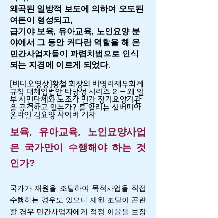
왜곡된 일방적 보도에 의하여 오도된
여론이 형성되고,
급기야 보육, 유아교육, 노인요양 분
야에서 그 동안 커다란 역할을 해 온
민간사업자들이 파렴치범으로 인식
되는 지경에 이르게 되었다.
[비디오영상]황철 회장의 비영리재무회계
규칙 대체입법안 타당성 시리즈 2 - 왜 일
부 시민단체와 노조가 민간 장기요양기관
을 공격하고 있는가? 를 알리는 실버피아
온라인 김요양 사이버 기자
보육, 유아교육, 노인요양사업
은 국가만이 수행해야 하는 것
인가?
국가가 재원을 조달하여 목적사업을 직접
수행하는 경우도 있으나 재원 조달이 곤란
할 경우 민간사업자에게 적정 이윤을 보장