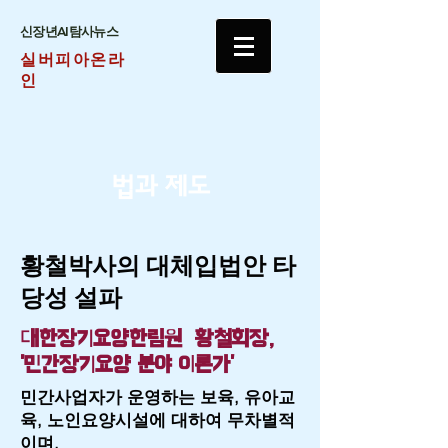
​신장년AI탐사뉴스
실버피아온라
인
법과 제도
​황철박사의 대체입법안 타
당성 설파
대한장기요양한림원 황철회장,
'민간장기요양 분야 이론가'
민간사업자가 운영하는 보육, 유아교
육, 노인요양시설에 대하여 무차별적
이며,