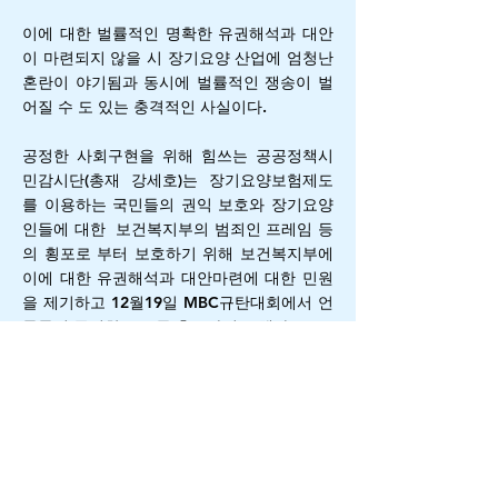
이에 대한 벌률적인 명확한 유권해석과 대안
이 마련되지 않을 시 장기요양 산업에 엄청난
혼란이 야기됨과 동시에 벌률적인 쟁송이 벌
어질 수 도 있는 충격적인 사실이다.
공정한 사회구현을 위해 힘쓰는 공공정책시
민감시단(총재 강세호)는 장기요양보험제도
를 이용하는 국민들의 권익 보호와 장기요양
인들에 대한 보건복지부의 범죄인 프레임 등
의 횡포로 부터 보호하기 위해 보건복지부에
이에 대한 유권해석과 대안마련에 대한 민원
을 제기하고 12월19일 MBC규탄대회에서 언
론들의 공정한 보도를 촉구하기도 했다.
한편 실제 현장에서 강원도 한 지방자치단체
에 위치한 노인요양시설에서 이와같은 지정
제의 문제를 지방자치단체의 공무원에게 질
의하자 해당 지자체 공무원은 '부정수급을 일
삼는 장기요양기관을 대상으로 장기요양진출