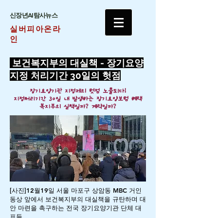
​신장년AI탐사뉴스
실버피아온라
인
보건복지부의 대실책 - 장기요양
지정 처리기간 30일의 헛점
장기요양기관 지정제의 헛점 노출되다!
지정처리기간 30일 내 발생하는 장기요양보험 혜택
복지부의 실책일까? 계략일까?
[사진]12월19일 서울 마포구 상암동 MBC 거인
동상 앞에서 보건복지부의 대실책을 규탄하며 대
안 마련을 촉구하는 전국 장기요양기관 단체 대
표들