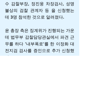
수 감찰부장, 정진웅 차장검사, 성명
불상의 검찰 관계자 등 을 신청했는
데 3명 참석한 것으로 알려졌다.
윤 총장 측은 징계위가 진행되는 가운
데 법무부 감찰담당관실에서 파견 근
무를 하다 '내부폭로'를 한 이정화 대
전지검 검사를 증인으로 추가 신청했
다.
윤 총장 측이 '부정적 예단을 갖고 있
고 불공정 판단을 할 우려가 있다'는
취지의 공통 사유로 징계위원 4명(이
용구 법무부 차관, 심재철 법무부 검
찰국장, 정한중 한국외국어대학교 교
수, 안진 전남대학교 교수)에 대해 낸
기피신청은 기각됐다. 징계위는 "윤