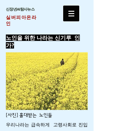
​신장년AI탐사뉴스
실버피아온라
인
노인을 위한 나라는 신기루 인
가?
[사진] 홀대받는 노인들
우리나라는 급속하게 고령사회로 진입