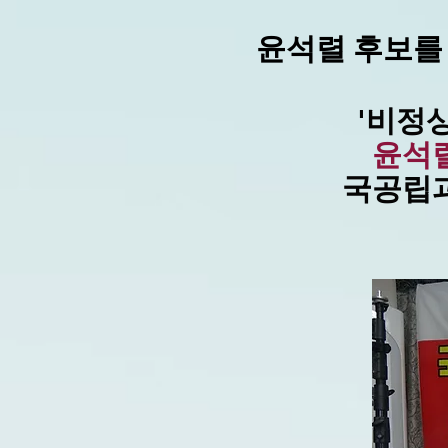
윤석렬 후보를
'비정
윤석
국공립과