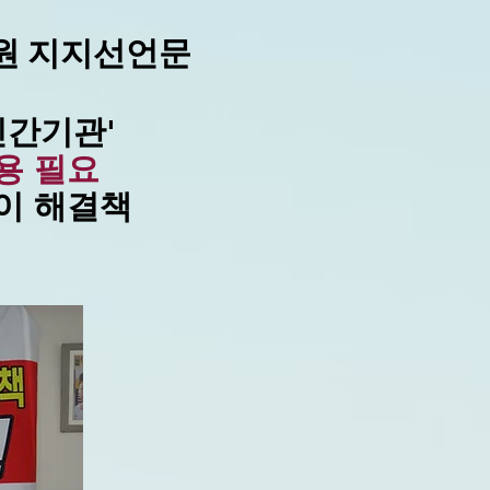
원 지지선언문
민간기관'
용 필요
이 해결책