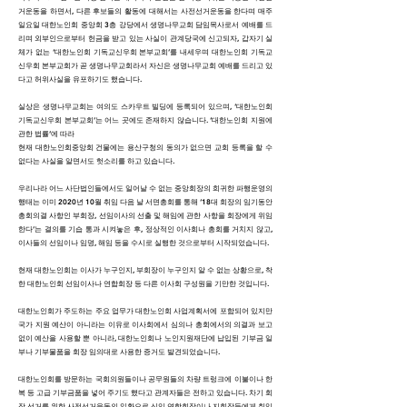
거운동을 하면서, 다른 후보들의 활동에 대해서는 사전선거운동을 한다며 매주
일요일 대한노인회 중앙회 3층 강당에서 생명나무교회 담임목사로서 예배를 드
리며 외부인으로부터 헌금을 받고 있는 사실이 관계당국에 신고되자, 갑자기 실
체가 없는 ‘대한노인회 기독교신우회 본부교회’를 내세우며 대한노인회 기독교
신우회 본부교회가 곧 생명나무교회라서 자신은 생명나무교회 예배를 드리고 있
다고 허위사실을 유포하기도 했습니다.
실상은 생명나무교회는 여의도 스카우트 빌딩에 등록되어 있으며, ‘대한노인회
기독교신우회 본부교회’는 어느 곳에도 존재하지 않습니다. ‘대한노인회 지원에
관한 법률’에 따라
현재 대한노인회중앙회 건물에는 용산구청의 동의가 없으면 교회 등록을 할 수
없다는 사실을 알면서도 헛소리를 하고 있습니다.
우리나라 어느 사단법인들에서도 일어날 수 없는 중앙회장의 희귀한 파행운영의
행태는 이미 2020년 10월 취임 다음 날 서면총회를 통해 ‘18대 회장의 임기동안
총회의결 사항인 부회장, 선임이사의 선출 및 해임에 관한 사항을 회장에게 위임
한다’는 결의를 기습 통과 시켜놓은 후, 정상적인 이사회나 총회를 거치지 않고,
이사들의 선임이나 임명, 해임 등을 수시로 실행한 것으로부터 시작되었습니다.
현재 대한노인회는 이사가 누구인지, 부회장이 누구인지 알 수 없는 상황으로, 착
한 대한노인회 선임이사나 연합회장 등 다른 이사회 구성원을 기만한 것입니다.
대한노인회가 주도하는 주요 업무가 대한노인회 사업계획서에 포함되어 있지만
국가 지원 예산이 아니라는 이유로 이사회에서 심의나 총회에서의 의결과 보고
없이 예산을 사용할 뿐 아니라, 대한노인회나 노인지원재단에 납입된 기부금 일
부나 기부물품을 회장 임의대로 사용한 증거도 발견되었습니다.
대한노인회를 방문하는 국회의원들이나 공무원들의 차량 트렁크에 이불이나 한
복 등 고급 기부금품을 넣어 주기도 했다고 관계자들은 전하고 있습니다. 차기 회
장 선거를 위한 사전선거운동의 일환으로 신임 연합회장이나 지회장들에게 취임