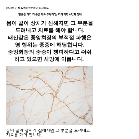
[역사적 기록-실버피아온라인 탐사보도]
'똥묻은 개가 겨 묻은 개 나무란다’는 격의 대한노인회 징계
몸이 곪아 상처가 심해지면 그 부분을
도려내고 치료를 해야 합니다
.
태산같은 중앙회장의 부적절 파행운
영 행위는 중증에 해당합니다.
중앙회장의 중증이 챙피하다고 쉬쉬
하고 있으면 사망에 이릅니다.
몸이 곪아 상처가 심해지면 그 부분을 도려내고
치료를 해야 합니다.