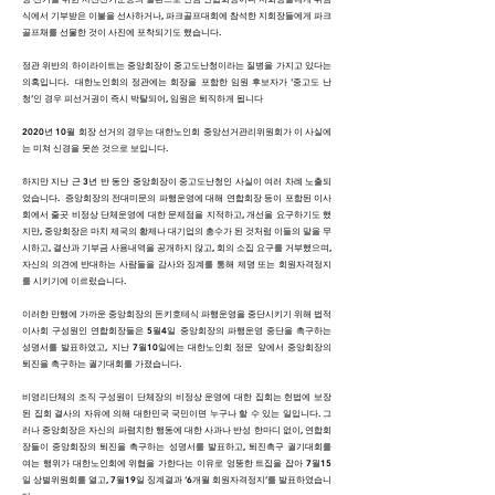
식에서 기부받은 이불을 선사하거나, 파크골프대회에 참석한 지회장들에게 파크
골프채를 선물한 것이 사진에 포착되기도 했습니다.
정관 위반의 하이라이트는 중앙회장이 중고도난청이라는 질병을 가지고 있다는
의혹입니다. 대한노인회의 정관에는 회장을 포함한 임원 후보자가 '중고도 난
청’인 경우 피선거권이 즉시 박탈되어, 임원은 퇴직하게 됩니다
2020년 10월 회장 선거의 경우는 대한노인회 중앙선거관리위원회가 이 사실에
는 미쳐 신경을 못쓴 것으로 보입니다.
하지만 지난 근 3년 반 동안 중앙회장이 중고도난청인 사실이 여러 차례 노출되
었습니다. 증앙회장의 전대미문의 파행운영에 대해 연합회장 등이 포함된 이사
회에서 줄곳 비정상 단체운영에 대한 문제점을 지적하고, 개선을 요구하기도 했
지만, 중앙회장은 마치 제국의 황제나 대기업의 총수가 된 것처럼 이들의 말을 무
시하고, 결산과 기부금 사용내역을 공개하지 않고, 회의 소집 요구를 거부했으며,
자신의 의견에 반대하는 사람들을 감사와 징계를 통해 제명 또는 회원자격정지
를 시키기에 이르렀습니다.
이러한 만행에 가까운 중앙회장의 돈키호테식 파행운영을 중단시키기 위해 법적
이사회 구성원인 연합회장들은 5월4일 중앙회장의 파행운영 중단을 촉구하는
성명서를 발표하였고, 지난 7월10일에는 대한노인회 정문 앞에서 중앙회장의
퇴진을 촉구하는 궐기대회를 가졌습니다.
비영리단체의 조직 구성원이 단체장의 비정상 운영에 대한 집회는 헌법에 보장
된 집회 결사의 자유에 의해 대한민국 국민이면 누구나 할 수 있는 일입니다. 그
러나 중앙회장은 자신의 파렴치한 행동에 대한 사과나 반성 한마디 없이, 연합회
장들이 중앙회장의 퇴진을 촉구하는 성명서를 발표하고, 퇴진촉구 궐기대회를
여는 행위가 대한노인회에 위협을 가한다는 이유로 엉뚱한 트집을 잡아 7월15
일 상벌위원회를 열고, 7월19일 징계결과 ‘6개월 회원자격정지’를 발표하였습니