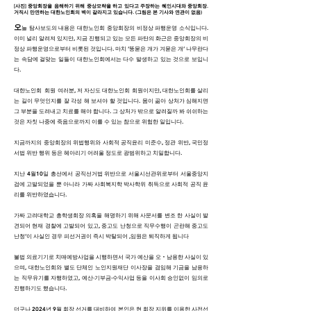
[사진] 중앙회장을 음해하기 위해 중상모략을 하고 있다고 주장하는 혜인시대와 중앙회장.
거직시 만연하는 대한노인회의 벽이 갈라지고 있습니다. ​(그림은 본 기사와 연관이 없음)
오
늘 탐사보도의 내용은 대한노인회 중앙회장의 비정상 파행운영 소식입니다.
이미 널리 알려져 있지만, 지금 진행되고 있는 모든 파탄의 화근은 중앙회장의 비
정상 파행운영으로부터 비롯된 것입니다. 마치 ‘똥묻은 개가 겨묻은 개’ 나무란다
는 속담에 걸맞는 일들이 대한노인회에서는 다수 발생하고 있는 것으로 보입니
다.
대한노인회 회원 여러분, 저 자신도 대한노인회 회원이지만, 대한노인회를 살리
는 길이 무엇인지를 잘 각성 해 보셔야 할 것입니다. 몸이 곪아 상처가 심해지면
그 부분을 도려내고 치료를 해야 합니다. 그 상처가 밖으로 알려질까 봐 쉬쉬하는
것은 자칫 나중에 죽음으로까지 이를 수 있는 참으로 위험한 일입니다.
지금까지의 중앙회장의 위법행위와 사회적 공직윤리 미준수, 정관 위반, 국민정
서법 위반 행위 등은 헤아리기 어려울 정도로 광범위하고 치밀합니다.
지난 4월10일 총선에서 공직선거법 위반으로 서울시선관위로부터 서울중앙지
검에 고발되었을 뿐 아니라 가짜 사회복지학 박사학위 취득으로 사회적 공직 윤
리를 위반하였습니다.
가짜 고려대학교 총학생회장 의혹을 해명하기 위해 사문서를 변조 한 사실이 발
견되어 현재 경찰에 고발되어 있고, 중고도 난청으로 직무수행이 곤란해 중고도
난청’이 사실인 경우 피선거권이 즉시 박탈되어 ,임원은 퇴직하게 됩니다
불법 의료기기로 치매예방사업을 시행하면서 국가 예산을 오‧남용한 사실이 있
으며, 대한노인회와 별도 단체인 노인지원재단 이사장을 겸임해 기금을 남용하
는 직무유기를 자행하였고, 예산·기부금·수익사업 등을 이사회 승인없이 임의로
진행하기도 했습니다.
더구나 2024년 9월 회장 선거를 대비하여 본인은 현 회장 지위를 이용한 사전선