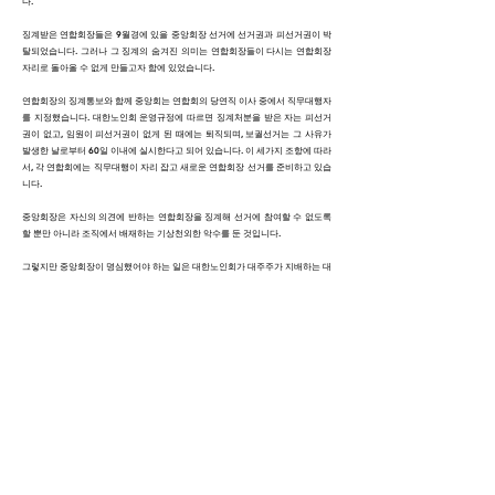
다.
징계받은 연합회장들은 9월경에 있을 중앙회장 선거에 선거권과 피선거권이 박
탈되었습니다. 그러나 그 징계의 숨겨진 의미는 연합회장들이 다시는 연합회장
자리로 돌아올 수 없게 만들고자 함에 있었습니다.
연합회장의 징계통보와 함께 중앙회는 연합회의 당연직 이사 중에서 직무대행자
를 지정했습니다. 대한노인회 운영규정에 따르면 징계처분을 받은 자는 피선거
권이 없고, 임원이 피선거권이 없게 된 때에는 퇴직되며, 보궐선거는 그 사유가
발생한 날로부터 60일 이내에 실시한다고 되어 있습니다. 이 세가지 조항에 따라
서, 각 연합회에는 직무대행이 자리 잡고 새로운 연합회장 선거를 준비하고 있습
니다.
중앙회장은 자신의 의견에 반하는 연합회장을 징계해 선거에 참여할 수 없도록
할 뿐만 아니라 조직에서 배재하는 기상천외한 악수를 둔 것입니다.
그렇지만 중앙회장이 명심했어야 하는 일은 대한노인회가 대주주가 지배하는 대
기업도 아니고, 북한과 같은 공산독재국가처럼, 회장 혼자서 모든 단체구성원을
자기 멋대로 호령하며
군림하는 조직이 아니라는 점입니다.
사단법인 또는 비영리단체란 단체 구성원의 권익을 향상시키며 복지증진을 위하
고 그들을 섬기는 일이 단체장의 임무이며, 수직적인 명령 복종식의 군림 통치가
아니라 수평적 협력관계로서의 질서 유지가 생명이기 때문입니다.
다만, 대한노인회 각급 회장이나 회원들이 노인이어서 ‘선거에서 회장을 바꿔야
되겠다’생각하며, 임기 4년간을 참아왔기 때문에 이런 불상사가 일어난 것이며,
급기야 정상적인 선거가 불가능하게 된 것입니다.
이 모든 사태의 원인제공자는 파행운영 당사자인 중앙회장인 것입니다.