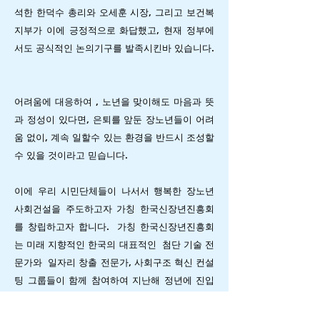
석한 한덕수 총리와 오세훈 시장, 그리고 보건복
지부가 이에 긍정적으로 화답했고, 현재 정부에
서도 공식적인 논의기구를 발족시킨바 있습니다.
어려움에 대응하여 , 노년을 맞이해도 마음과 뜻
과 정성이 있다면, 은퇴를 앞둔 장노년들이 어려
움 없이, 계속 일할수 있는 환경을 반드시 조성할
수 있을 것이라고 믿습니다.
이에 우리 시민단체들이 나서서 행복한 장노년
사회건설을 주도하고자 가칭 한국신장년진흥회
를 창립하고자 합니다.
가칭 한국신장년진흥회
는 미래 지향적인 한국의 대표적인 첨단 기술 전
문가와 일자리 창출 전문가, 사회구조 혁신 컨설
팅 그룹들이 함께 참여하여 지난해 정년에 진입
한 제2차 베이비붐 세대(약 980만명)을 포함한
신장년 세대들에게 은퇴전 현업에서 활용하던 기