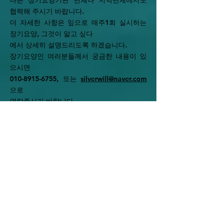
다른 장기요양기관 단체나 지역단체에서도
협력해 주시기 바랍니다.
더 자세한 사항은 잎으로 매주1회 실시하는
장기요양, 그것이 알고 싶다
에서 상세히 설명드리도록 하겠습니다.
장기요양인 여러분들께서 궁금한 내용이 있
으시면
010-8915-6755
, 또는
silverwill@naver.com
으로
연락주시기 바랍니다.
이상 장기요양, 그것이 알고 싶다 고시편 제1
화
방송을 마치겠습니다.
시청해 주셔서 감사드립니다.
다음 제2부 방송에서는 김철준 건강의료 전문
기자의
요양시설에서의 코호트격리의 문제점을 주제
로
방송을 전해드리겠습니다.