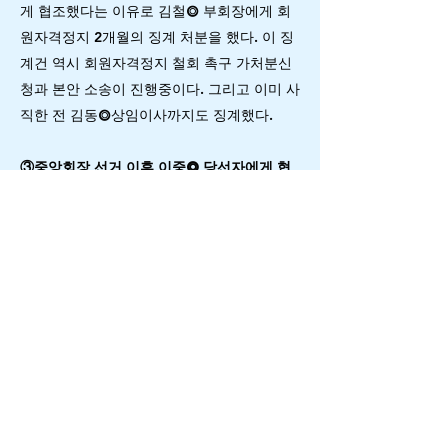
게 협조했다는 이유로 김철⭗ 부회장에게 회
원자격정지 2개월의 징계 처분을 했다. 이 징
계건 역시 회원자격정지 철회 촉구 가처분신
청과 본안 소송이 진행중이다. 그리고 이미 사
직한 전 김동⭗상임이사까지도 징계했다.
③중앙회장 선거 이후 이중⭗ 당선자에게 협
조했다는 이유로 임기의 거의 마지막 날인 10
월16일까지 근거없이 6명 직원 징계
⇒김회장은 중앙회장 선거 이후, 이중⭗ 회장
당선자를 위해 선거운동을 도왔거나, 감사결
과 징계사유가 발생한 직원, 자신을 지지하는
측근 직원들이 김회장의 퇴임 후 감사를 당한
것을 염려하여 3차에 걸쳐 한승⭗, 차동⭗, 신
용⭗, 심봉⭗, 우보⭗, 장승⭗ 등을 인사위원회
를 통해 징계했다. 특히 한승⭗ 부장에게는 3
차례의 인사위원회에 모두 출석을 통고하였