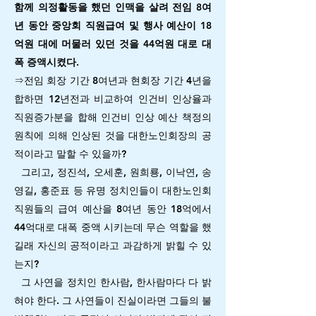
함께 의정활동을 했던 인맥을 살려 전임 8여
년 동안 중앙회 직원급여 및 행사 예산이 18
억원 대에 머물러 있던 것을 44억원 대로 대
폭 증액시켰다.
⇒전임 회장 기간 8여년과 현회장 기간 4년을
합하면 12년전과 비교하여 인건비 인상율과
직원증가분을 합해 인건비 인상 예산 책정의
원칙에 의해 인상된 것을 대한노인회장의 공
적이라고 말할 수 있을까?
그리고, 정진석, 오세훈, 원희룡, 이낙연, 송
영길, 홍준표 등 유명 정치인들이 대한노인회
직원들의 급여 예산을 8여년 동안 18억에서
44억대로 대폭 중액 시키는데 무슨 역할을 했
길래 자신의 공적이라고 과감하게 밝힐 수 있
는지?
그 사연을 정치인 한사람, 한사람마다 다 밝
혀야 한다. 그 사연들이 진실이라면 그들의 불