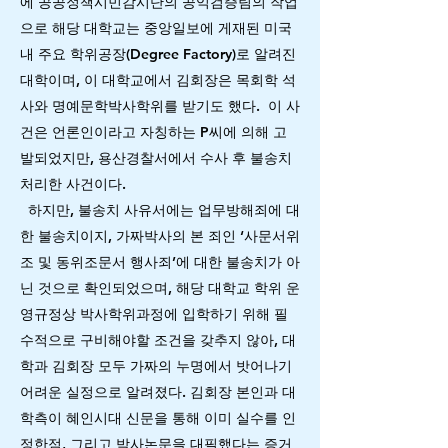
에 공공정책시민감시단의 공익검증팀의 작업
으로 해당 대학교는 중앙일보에 게재된 미국
내 주요 학위공장(Degree Factory)로 알려진
대학이며, 이 대학교에서 김회장은 목회학 석
사와 명예문학박사학위를 받기도 했다.
이 사
건은 언론인이라고 자칭하는 P씨에 의해 고
발되었지만, 용산경찰서에서 수사 후 불송치
처리한 사건이다.
하지만, 불송치 사유서에는 업무방해죄에 대
한 불송치이지, 가짜박사의 본 죄인 ‘사문서위
조 및 동위조문서 행사죄’에 대한 불송치가 아
닌 것으로 확인되었으며, 해당 대학교 학위 운
영규정상 박사학위과정에 입학하기 위해 필
수적으로 구비해야할 조건을 갖추지 않아, 대
학과 김회장 모두 가짜의 누명에서 밧어나기
어려운 실정으로 알려졌다. 김회장 본인과 대
학측이 혜인시대 신문을 통해 이미 실수를 인
정한점, 그리고 박사논문을 대필했다는 증거