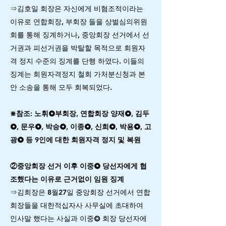
⇒김호일 회장은 자신에게 비혐조적이라는
이유로 연합회장, 부회장 들을 상벌심의위원
회를 통해 징계하거나, 중앙회장 선거에서 선
거권과 피선거권을 박탈할 목적으로 회원자
격 정지 수준의 징계를 단행 하였다. 이들의
징계는 회원자격정지 철회 가처분신청과 본
안 소송을 통해 모두 회복되었다.
⋇참조: 노휘⭗부회장, 연합회장 양재⭗, 김두
⭗, 문우⭗, 박승⭗, 이종⭗, 신희⭗, 박용⭗, 고
광⭗ 등 9인에 대한 회원자격 정지 및 복원
②중앙회장 선거 이후 이중⭗ 당선자에게 협
조했다는 이유로 근거없이 임원 징계
⇒김회장은 8월27일 중앙회장 선거에서 연합
회장들을 대한적십자사 사무실에 초대하여
인사말 했다는 사실과 이중⭗ 회장 당선자에