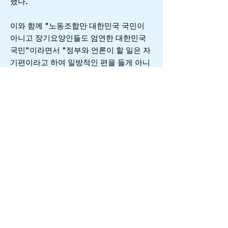
했다.
이와 함께 "노동조합만 대한민국 국민이
아니고 장기요양인들도 엄연한 대한민국
국민"이라면서 "정부와 언론이 할 일은 자
기편이라고 하여 일방적인 편을 들게 아니
고 다른 그룹과의 형평성 있는 조율이 필요
한 시점"이라고 촉구했다.
공공정책시민감시단은 △장기요양서비스
는 대국민서비스 만족도가 90% 이상임에
도 보건복지부는 이율배반적으로 장기요
양기관을 범죄인 프레임으로 덧씌우고 있
다고 지적했다.
즉 "장기요양서비스는 전체 기관중 95%
이상이 민간으로 구성되어 있고, 공공기관
은 5% 미만"이라면서 "장기요양인의
70~90%가 부정행위자라고 하면 부정행