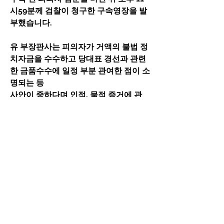
시59분께 검찰이 청구한 구속영장을 발
부했습니다.
유 부장판사는 피의자가 거액의 불법 정
치자금을 수수하고 당대표 경선과 관련
한 금품수수에 일정 부분 관여한 점이 소
명되는 등
사안이 중하다며 인적, 물적 증거에 관
해 수사 과정에서 확인된 피의자의 행위 
및 제반 정황에 비춰 증거인멸의 염려도 
있다고 밝혔습니다.
검찰에 따르면 송 전 대표는 민주당 전당
대회를 앞둔 2021년 3월과 4월 국회의
원 교부용 돈 봉투 20개를 포함해 총 6
천650만원을
당내 의원 및 지역본부장들에게 살포하
는 과정에 개입한 혐의를 받고있습니다.