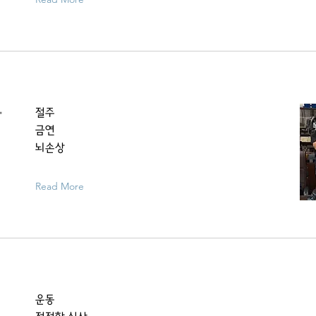
할
절주
금연
뇌손상
Read More
운동