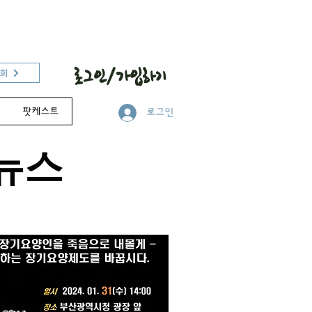
로그인/가입하기
흥회
팟케스트
로그인
뉴스