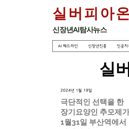
실버피아
​신장년AI탐사뉴스
AI 헤드라인
신장년진흥
인공지
​실
2024년 1월 19일
극단적인 선택을 한
장기요양인 추모제
1월31일 부산역에서