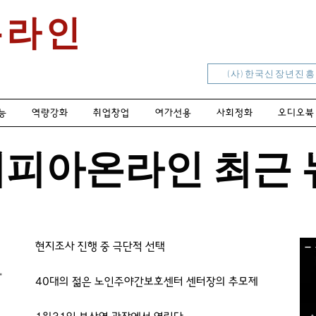
온라인
(사)한국신장년진
능
역량강화
취업창업
여가선용
사회정화
오디오뷱
버피아온라인 최근 
현지조사 진행 중 극단적 선택
가
40대의 젊은 노인주야간보호센터 센터장의 추모제