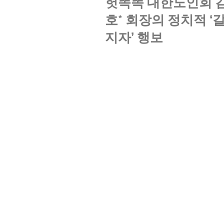
헛똑똑 대한노인회 
호* 회장의 정치적 ‘
지자’ 행보