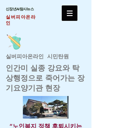
​신장년AI탐사뉴스
실버피아온라
인
실버피아온라인 시민탄원
​인간미 실종 강요와 탁
상행정으로 죽어가는 장
기요양기관 현장
“노인복지 정책 후퇴시키는