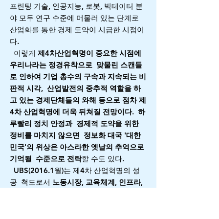
프린팅 기술, 인공지능, 로봇, 빅테이터 분
야 모두 연구 수준에 머물러 있는 단계로
산업화를 통한 경제 도약이 시급한 시점이
다.
이렇게
제4차산업혁명이 중요한 시점에
우리나라는 정경유착으로 맞물린 스캔들
로 인하여 기업 총수의 구속과 지속되는 비
판적 시각, 산업발전의 중추적 역할을 하
고 있는 경제단체들의 와해 등으로 점차 제
4차 산업혁명에 더욱 뒤쳐질 전망이다. 하
루빨리 정치 안정과 경제적 도약을 위한
정비를 마치지 않으면 정보화 대국 '대한
민국'의 위상은 아스라한 옛날의 추억으로
기억될 수준으로 전락
할 수도 있다.
UBS(2016.1월)는 제4차 산업혁명의 성
공 척도로서
노동시장, 교육체계, 인프라,
법률시스템의 유연성 등을 평가
하고 있다.
기술 발전으로 많은 일자리가 사라지고 새
로운 일자리가 생겨나는 등의 빠른 변화에