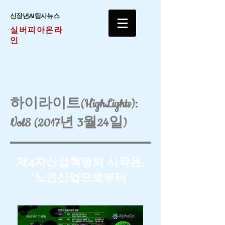
​신장년AI탐사뉴스
실버피아온라
인
하이라이트(HighLights):
Vol8 (2017년 3월24일)
​제4차산업혁명의 시작은,
'노인산업으로부터'