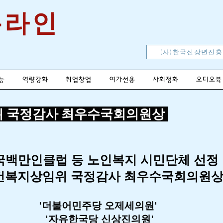
온라인
(사)한국신장년진
능
역량강화
취업창업
여가선용
사회정화
오디오뷱
임위 국정감사 최우수국회의원상
국백만인클럽 등 노인복지 시민단체 선정
보건복지상임위 국정감사 최우수국회의원상
'더불어민주당 오제세의원'
'자유한국당 신상진의원'