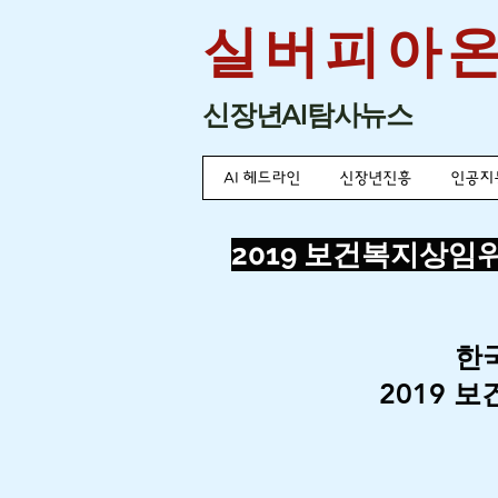
실버피아
​신장년AI탐사뉴스
AI 헤드라인
신장년진흥
인공지
2019 보건복지상
한
2019 