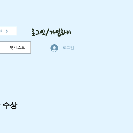
로그인/가입하기
흥회
팟케스트
로그인
 수상