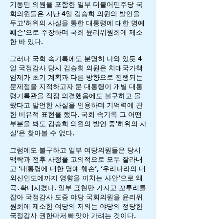
기동민 의원을 포함한 일부 더불어민주당 국
회의원들은 지난 4일 김승희 의원의 발언을
두고‘허위의 사실을 통한 대통령에 대한 명예
훼손’으로 주장하며 국회 윤리위원회에 제소
한 바 있다.
그러나 국회 속기록에도 분명히 나와 있듯 4
일 국정감사 당시 김승희 의원은 치매국가책
임제가 초기 계획과 다른 방향으로 진행되는
문제점을 지적하고자 문 대통령이 개별 대통
령기록관을 직접 의결했음에도 불구하고 몰
랐다고 발언한 사실을 인용하며 기억력에 관
한 비유적 표현을 했다. 국회 속기록 그 어떤
부분을 봐도 김승희 의원의 발언 중‘허위의 사
실’은 찾아볼 수 없다.
그럼에도 불구하고 일부 여당의원들은 당시
맥락과 전후 사정을 고의적으로 모두 잘라내
고 ‘대통령에 대한 명예 훼손’, ‘우리나라의 대
외신인도에까지 영향을 끼치는 사안’으로 왜
곡․확대시켰다. 일부 표현만 가지고 꼬투리를
잡아 국정감사 도중 야당 국회의원을 윤리위
원회에 제소한 여당의 저의는 야당의 정당한
국정감사 권한마저 빼앗아 가려는 것이다.