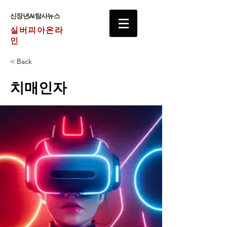
​신장년AI탐사뉴스
실버피아온라
인
< Back
치매인자