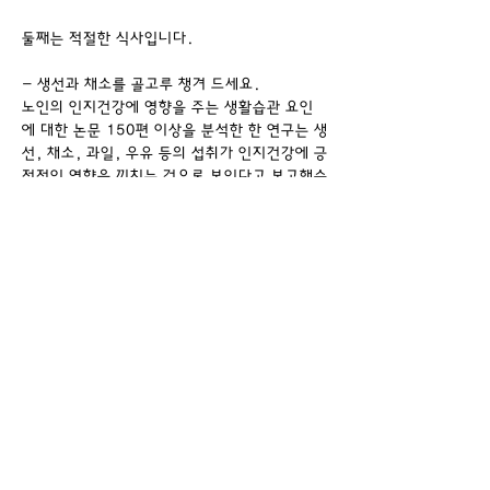
둘째는 적절한 식사입니다.
- 생선과 채소를 골고루 챙겨 드세요.
노인의 인지건강에 영향을 주는 생활습관 요인
에 대한 논문 150편 이상을 분석한 한 연구는 생
선, 채소, 과일, 우유 등의 섭취가 인지건강에 긍
정적인 영향을 끼치는 것으로 보인다고 보고했습
니다. 하지만 이 연구는 육류 등의 고지방 섭취
는 치매의 위험을 높이는 것으로 보인다고 명시
합니다.
음식존 : 뒤뇌 안티에이징, 빠를 수록 좋아요! 브
레인 푸드와 평생 치구가 되자!
견과류
효능 : 매일 견과류를 한 줌씩 먹으면 뇌를 보호
하는 다양한 성분을 섭취할 수 있다. 호두, 잣, 
땅콩 등에는 손상된 뇌세포 회복을 돕ㄴ느 레시
틴, 세포막을 구성하는 불포화지방산 외에 뇌 신
경 안정시키는 칼슘 등 다양한 영양소가 들어 있