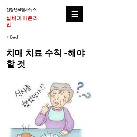
​신장년AI탐사뉴스
실버피아온라
인
< Back
치매 치료 수칙 -해야
할 것