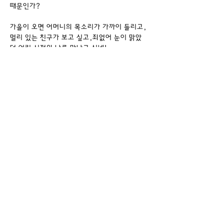
때문인가?
가을이 오면 어머니의 목소리가 가까이 들리고,
멀리 있는 친구가 보고 싶고,죄없어 눈이 맑았
던 어린 시절의 나를 만나고 싶네!
친구여,너와 나의 사이에도 말보다는 소리 없이 
강이 흐르게,이제는 우리 더욱 고독해져야겠구
나.
남은 시간 아껴 쓰며 언젠가 떠날 채비를 서서히 
해야겠구나.
잎이 질 때마다 한 움큼의 시(詩)들을 쏟아 내는 
나무여, 바람이여
영원을 향한 그리움이
어느새 감기 기운처럼 스며드는 가을 하늘은 높
아 가고,기도는 깊어 가네!
Previous
Next
- 출처: 이해인의 시 "깊어가는 가을" -