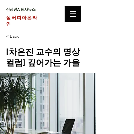
​신장년AI탐사뉴스
실버피아온라
인
< Back
[차은진 교수의 명상
컬럼] 깊어가는 가을