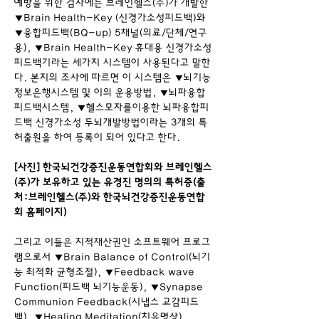
예방을 위한 검사에는 브레인헬스(주)가 개발한 
▼Brain Health-Key (신경가소성피드백)와 
▼융합피드백(BQ-up) 5채널(의료/단체/연구
용), ▼Brain Health-Key 휴대용 신경가소성
피드백기라는 세가지 시스템이 사용된다고 말한
다.
본지의 조사에 따르면 이 시스템은 ▼뇌기능
정보은행시스템 및 이의 운용방법, ▼뇌파융합 
피드백시스템, ▼헬스모자를이용한 뇌파융합피
드백 신경가소성 두뇌개발방법이라는 3개의 특
허출원을 하여 등록이 되어 있다고 한다.
[사진] 한국뇌건강증진운동연합회와 브레인헬스
(주)가 보유하고 있는 유경진 명의의 특허증(출
처:브레인헬스(주)와 한국뇌건강증진운동연합
회 홈페이지)
그리고 이들은 지적재산권인 소프트웨어 프로그
램으로서 ▼Brain Balance of Control(뇌기
능 최적화 균형조절), ▼Feedback wave 
Function(피드백 뇌기능운동), ▼Synapse 
Communion Feedback(시냅스 교감피드
백), ▼Healing Meditation(치유명상), 