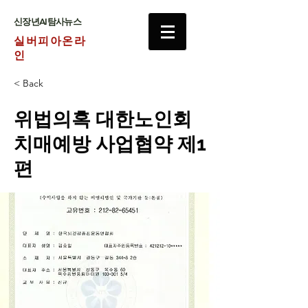
​신장년AI탐사뉴스
실버피아온라
인
< Back
위법의혹 대한노인회
치매예방 사업협약 제1
편