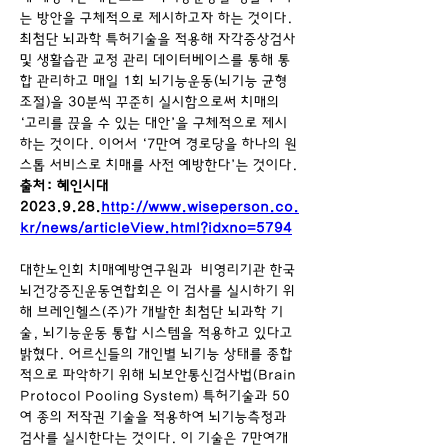
는 방안을 구체적으로 제시하고자 하는 것이다. 
최첨단 뇌과학 특허기술을 적용해 자각증상검사 
및 생활습관 교정 관리 데이터베이스를 통해 통
합 관리하고 매일 1회 뇌기능운동(뇌기능 균형 
조절)을 30분씩 꾸준히 실시함으로써 치매의 
‘고리를 끊을 수 있는 대안’을 구체적으로 제시
하는 것이다. 이어서 ‘7만여 경로당을 하나의 원
스톱 서비스로 치매를 사전 예방한다’는 것이다.
출처: 혜인시대 
2023.9.28.
http://www.wiseperson.co.
kr/news/articleView.html?idxno=5794
대한노인회 치매예방연구원과  비영리기관 한국
뇌건강증진운동연합회은 이 검사를 실시하기 위
해 브레인헬스(주)가 개발한 최첨단 뇌과학 기
술, 뇌기능운동 통합 시스템을 적용하고 있다고 
밝혔다.
어르신들의 개인별 뇌기능 상태를 종합
적으로 파악하기 위해 뇌보안통신검사법(Brain 
Protocol Pooling System) 특허기술과 50
여 종의 저작권 기술을 적용하여 뇌기능측정과 
검사를 실시한다는 것이다.
이 기술은 7만여개 