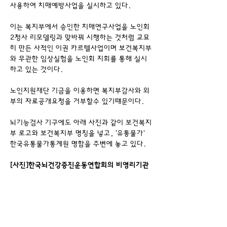
사용하여 치매예방사업을 실시하고 있다.
이는 복지부에서 승인한 치매연구사업을 노인회 
2청사 리모델링과 맞바꿔 시행하는 것처럼 교묘
히 만든 사적인 이권 카르텔사업이며 보건복지부
와 무관한 임상실험을 노인회 지회를 통해 실시
하고 있는 것이다.
노인지원재단 기금을 이용하면 복지부감사와 외
부의 자료공개요청을 거부할수 있기떄문이다.
뇌기능검사 기구에도 아래 사진과 같이 보건복지
부 로고와 보건복지부 명칭을 넣고, '유통물가' 
한국유통물가통계원 명함을 주변에 놓고 있다.
[사진]한국뇌건강증진운동연합회의 비영리기관 
등록번호를 사용해 보건복지부 로고를 브레인헬
스(주)에서 개발한 뇌기능운동 통합시스템에 부
착사용하고 있다.
'(사)한국응용통계연구원'은 김호일의 사설 영리