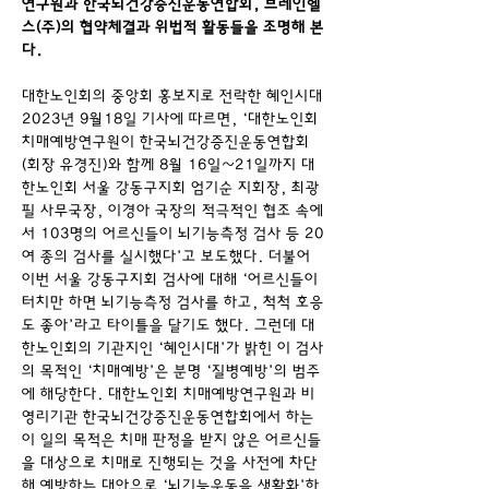
연구원과 한국뇌건강증진운동연합회, 브레인헬
스(주)의 협약체결과 위법적 활동들을 조명해 본
다.​
대한노인회의 중앙회 홍보지로 전락한 혜인시대 
2023년 9월18일 기사에 따르면, ‘대한노인회 
치매예방연구원이 한국뇌건강증진운동연합회
(회장 유경진)와 함께 8월 16일~21일까지 대
한노인회 서울 강동구지회 엄기순 지회장, 최광
필 사무국장, 이경아 국장의 적극적인 협조 속에
서 103명의 어르신들이 뇌기능측정 검사 등 20
여 종의 검사를 실시했다’고 보도했다.
더불어 
이번 서울 강동구지회 검사에 대해 ‘어르신들이 
터치만 하면 뇌기능측정 검사를 하고, 척척 호응
도 좋아’라고 타이틀을 달기도 했다.
그런데 대
한노인회의 기관지인 ‘혜인시대’가 밝힌 이 검사
의 목적인 ‘치매예방’은 분명 ‘질병예방’의 범주
에 해당한다.
대한노인회 치매예방연구원과 비
영리기관 한국뇌건강증진운동연합회에서 하는 
이 일의 목적은 치매 판정을 받지 않은 어르신들
을 대상으로 치매로 진행되는 것을 사전에 차단
해 예방하는 대안으로 ‘뇌기능운동을 생활화’하