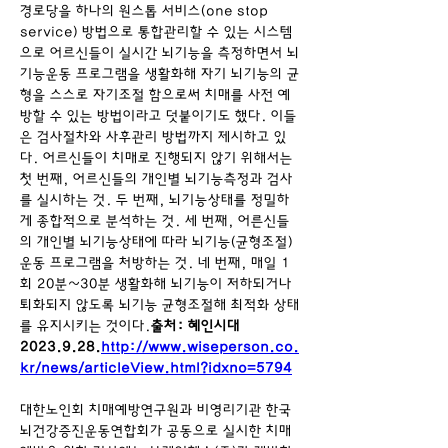
경로당을 하나의 원스톱 서비스(one stop 
service) 방법으로 통합관리할 수 있는 시스템
으로 어르신들이 실시간 뇌기능을 측정하면서 뇌
기능운동 프로그램을 생활화해 자기 뇌기능의 균
형을 스스로 자기조절 함으로써 치매를 사전 예
방할 수 있는 방법이라고 덧붙이기도 했다.
이들
은 검사절차와 사후관리 방법까지 제시하고 있
다.
어르신들이 치매로 진행되지 않기 위해서는 
첫 번째, 어르신들의 개인별 뇌기능측정과 검사
를 실시하는 것. 두 번째, 뇌기능상태를 정밀하
게 종합적으로 분석하는 것. 세 번째, 어른신들
의 개인별 뇌기능상태에 따라 뇌기능(균형조절)
운동 프로그램을 처방하는 것. 네 번째, 매일 1
회 20분~30분 생활화해 뇌기능이 저하되거나 
퇴화되지 않도록 뇌기능 균형조절해 최적화 상태
를 유지시키는 것이다.
출처: 혜인시대 
2023.9.28.
http://www.wiseperson.co.
kr/news/articleView.html?idxno=5794
대한노인회 치매예방연구원과 비영리기관 한국
뇌건강증진운동연합회가 공동으로 실시한 치매