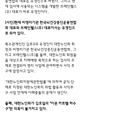
동연합회 대표는 유경진으로 바뀐다. 그리고 현
재 검사에 사용되는 시스템을 개발한 브레인헬스
(주) 대표가 바로 유경진이다.
[사진]현재 비영리기관 한국뇌건강증진운동연합
회 대표와 브레인헬스(주) 대표이사는 유경진으
로 되어 있다.
특수관계인인 김호0과 유경진이 대한노인회 회
장과 비영리기관 한국뇌건강증진운동연합회, 그
리고 브레인헬스(주)를 돌며, 대한노인회 회원들
을 대상으로 치매예방 목적으로 하는 검사의 주
체로 연결되어 영리 사업에 관여하면서 사익 추
구에 앞장서고 있다.
‘대한노인회지원에관한법률’에 의하여 공익 단
체로 지정된 대한노인회의 위법 활동과 사익추
구 사업 전개에 이해충돌의 문제가 생긴다.
둘째, 대한노인회가 김호일의 "이권 카르텔 하수
구"란 의혹이 불거지고 있다.