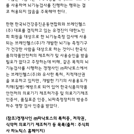
를 사용하여 뇌기능검사를 진행하는 행위는 결
코 허용되지 않음을 주목해야 한다.  
한편 한국뇌건강증진운동연합회와 브레인헬스
(주) 대표를 겸직하고 있는 유경진이 대한노인
회 회원을 대상으로 한 뇌기능측정 검사에 사용
되는 브레인헬스(주)가 개발한 뇌기능 측정기구
가 건강한 사람을 대상으로 하는 것이니 한국식
품의약품안전처의 제조허가 및 사용승인을 받을 
필요가 없다고 주장하는데 비해, 같은 목적의 뇌
기능검사를 시행하는 경쟁사인 ㈜파낙토스에서
는 브레인헬스(주)와 유사한 특허, 지적재산권
을 보유하고 있지만, 개발한 기기의 사용용도가 
치매(질병) 예방으로 되어 있어 한국식품의약품
안전처의 의료기기 제조허가증 및 의료기기제조
인증서, 품질표준 인증, 뇌파측정장치의 방송주
파수 영향 검사 인증을 받았다.
(참조)경쟁사인 ㈜파낙토스의 특허​증, 저작권, 
식약처 의료기기 제조허가 등 목록(출처: 주식회
사 파노틱스 홈페이지)